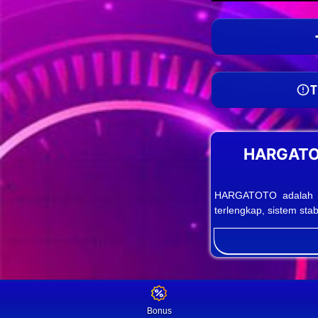
T
HARGATOT
HARGATOTO adalah si
terlengkap, sistem stab
Bonus